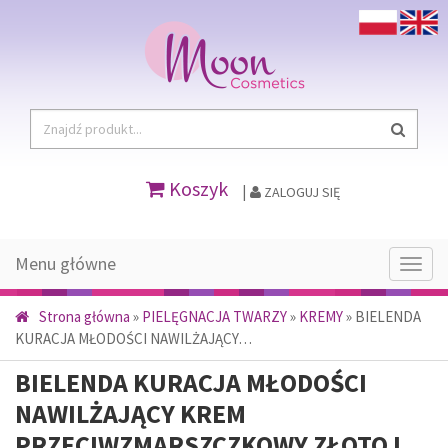
Koszyk
|
ZALOGUJ SIĘ
Menu główne
Menu
głów
Strona główna
»
PIELĘGNACJA TWARZY
»
KREMY
»
BIELENDA
KURACJA MŁODOŚCI NAWILŻAJĄCY…
BIELENDA KURACJA MŁODOŚCI
NAWILŻAJĄCY KREM
PRZECIWZMARSZCZKOWY ZŁOTO I