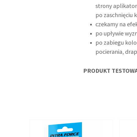
strony aplikato
po zaschnięciu 
czekamy na efek
po upływie wyzn
po zabiegu kolor
pocierania, dra
PRODUKT TESTOWA