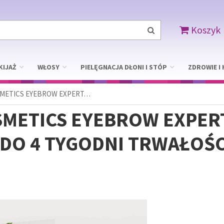
Koszyk
KIJAŻ
WŁOSY
PIELĘGNACJA DŁONI I STÓP
ZDROWIE I 
SMETICS EYEBROW EXPERT…
SMETICS EYEBROW EXPE
 DO 4 TYGODNI TRWAŁOŚC