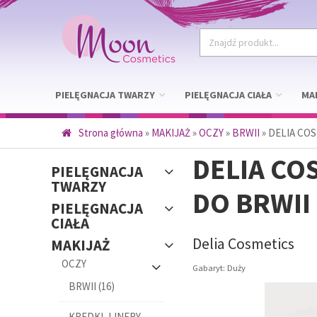
PIELĘGNACJA TWARZY
PIELĘGNACJA CIAŁA
MA
Strona główna
»
MAKIJAŻ
»
OCZY
»
BRWII
»
DELIA CO
DELIA CO
PIELĘGNACJA
TWARZY
DO BRWII
PIELĘGNACJA
CIAŁA
Delia Cosmetics
MAKIJAŻ
OCZY
Gabaryt: Duży
BRWII (16)
KREDKI, LINERY