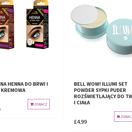
NA HENNA DO BRWI I
BELL WOW! ILLUMI SET
S KREMOWA
POWDER SYPKI PUDER
ROZŚWIETLAJĄCY DO T
I CIAŁA
ZOBACZ
9
ZOBAC
£4.99