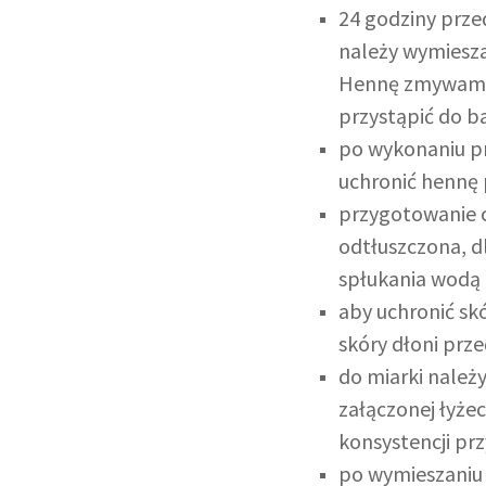
24 godziny prze
należy wymiesza
Hennę zmywamy p
przystąpić do ba
po wykonaniu pr
uchronić hennę 
przygotowanie c
odtłuszczona, 
spłukania wodą 
aby uchronić sk
skóry dłoni prz
do miarki należy
załączonej łyże
konsystencji pr
po wymieszaniu 