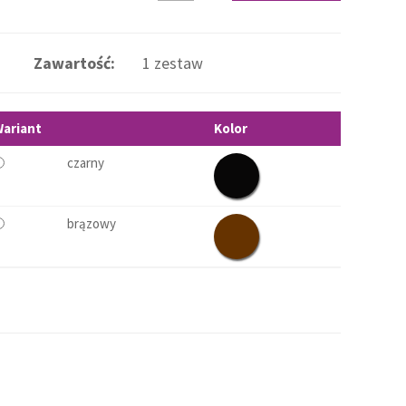
Zawartość:
1 zestaw
ariant
Kolor
czarny
brązowy