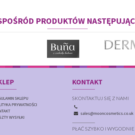
 SPOŚRÓD PRODUKTÓW NASTĘPUJĄC
KLEP
KONTAKT
SKONTAKTUJ SIĘ Z NAMI
GULAMIN SKLEPU
LITYKA PRYWATNOŚCI
NTAKT
sales@mooncosmetics.co.uk
SZTY WYSYŁKI
PŁAĆ SZYBKO I WYGODNIE