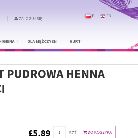
|
PL
EN
|
ZALOGUJ SIĘ
HIGIENA
DLA MĘŻCZYZN
HURT
RT PUDROWA HENNA
I
£5.89
szt
DO KOSZYKA