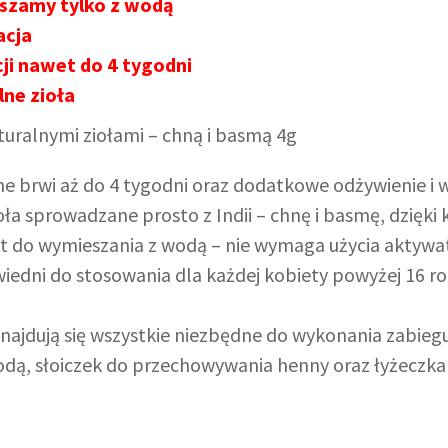
szamy tylko z wodą
acja
cji nawet do 4 tygodni
lne zioła
uralnymi ziołami – chną i basmą 4g
lne brwi aż do 4 tygodni oraz dodatkowe odżywienie 
oła sprowadzane prosto z Indii – chnę i basmę, dzięki
 do wymieszania z wodą – nie wymaga użycia aktywat
edni do stosowania dla każdej kobiety powyżej 16 roku
najdują się wszystkie niezbędne do wykonania zabiegu 
odą, słoiczek do przechowywania henny oraz łyżeczka