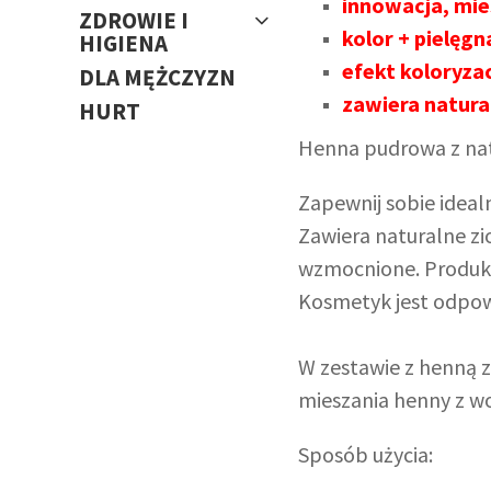
innowacja, mie
ZDROWIE I
kolor + pielęgn
HIGIENA
efekt koloryza
DLA MĘŻCZYZN
zawiera natura
HURT
Henna pudrowa z nat
Zapewnij sobie idea
Zawiera naturalne zi
wzmocnione. Produkt
Kosmetyk jest odpowi
W zestawie z henną z
mieszania henny z w
Sposób użycia: