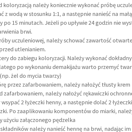
d koloryzacją należy koniecznie wykonać próbę uczule
ć z wodą w stosunku 1:1, a następnie nanieść na małą
o 15 minutach. Jeżeli po upływie 24 godzin nie wys
rwienia brwi.
óby uczuleniowej, należy schować zawartość otwartej
przed utlenianiem.
ery do zabiegu koloryzacji. Należy wykonać dokładny 
dlatego po wykonaniu demakijażu warto przemyć twa
(np. żel do mycia twarzy)
órę przez zafarbowaniem, należy nałożyć tłusty krem 
ed zafarbowaniem, należy nałożyć rękawiczki ochronn
 wsypać 2 łyżeczki henny, a następnie dolać 2 łyżeczk
czki. Po zaaplikowaniu komponentów do miarki, należy
zy użyciu załączonego pędzelka
składników należy nanieść hennę na brwi, nadając im