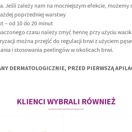
ra. Jeśli zależy nam na mocniejszym efekcie, możem
każdej poprzedniej warstwy
t – od 10 do 20 minut
aczonego czasu należy zmyć hennę przy użyciu wacik
yzacji można przejść do regulacji brwi z użyciem pęse
pania i stosowania peelingów w okolicach brwi.
NY DERMATOLOGICZNIE, PRZED PIERWSZĄ APILA
KLIENCI WYBRALI RÓWNIEŻ